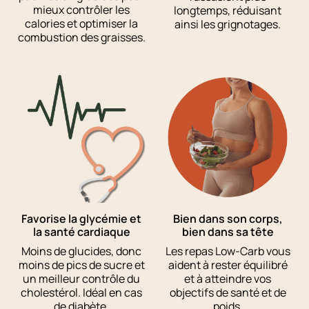
mieux contrôler les
longtemps, réduisant
calories et optimiser la
ainsi les grignotages.
combustion des graisses.
Favorise la glycémie et
Bien dans son corps,
la santé cardiaque
bien dans sa tête
Moins de glucides, donc
Les repas Low-Carb vous
moins de pics de sucre et
aident à rester équilibré
un meilleur contrôle du
et à atteindre vos
cholestérol. Idéal en cas
objectifs de santé et de
de diabète.
poids.