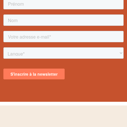
Box découverte
Comment ça marche
Plats low-carb
Nutrition et recettes
Plats végétariens
FAQ