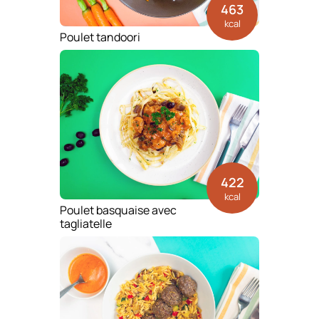
463
kcal
Poulet tandoori
422
kcal
Poulet basquaise avec
tagliatelle