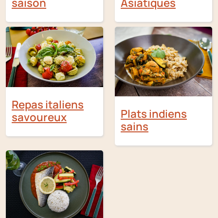
saison
Asiatiques
Repas italiens
Plats indiens
savoureux
sains