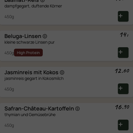
dampfgegart, duftende Körner
450g
14
.
-
Beluga-Linsen
kleine schwarze Linsen pur
450g
High Protein
12
.
60
Jasminreis mit
Kokos
jasminreis gegart in Kokosmilch
450g
16
.
90
Safran-Château-Kartoffeln
thymian und Gemüsebrühe
450g