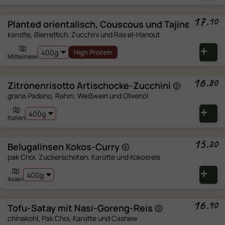
beste Ergebnisse auf einen ofenfesten
Teller umfüllen. Gut abdecken (ein zweiter
17
.
10
Planted orientalisch, Couscous und
Tajine
Teller als Deckel), damit es nicht
karotte, Bierrettich, Zucchini und Ras el-Hanout
austrocknet.
High Protein
Mittelmeer
In eine Bratpfanne mit Deckel geben und
häufig umrühren.
16
.
80
Zitronenrisotto
Artischocke-Zucchini
grana Padano, Rahm, Weißwein und Olivenöl
NUR DIE BESTEN ZUTATEN
Italien
†
†
Schweiz
· 🌱 Bio
†
Soweit es der Vorrat erlaubt.
15
.
20
Belugalinsen
Kokos-Curry
ERNÄHRUNG ZU IHRER UNTERSTÜTZUNG
pak Choi, Zuckerschoten, Karotte und Kokosreis
100g
Portion
% RM
Asien
Energie
16
.
90
Tofu-Satay mit
Nasi-Goreng-Reis
Fett
chinakohl, Pak Choi, Karotte und Cashew