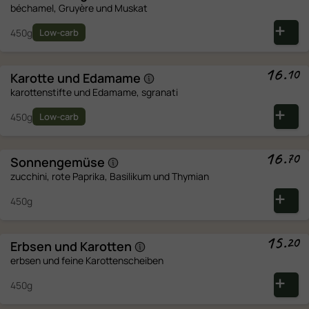
béchamel, Gruyère und Muskat
450g
Low-carb
16
.
10
Karotte und
Edamame
karottenstifte und Edamame, sgranati
450g
Low-carb
16
.
70
Sonnengemüse
zucchini, rote Paprika, Basilikum und Thymian
450g
15
.
20
Erbsen und
Karotten
erbsen und feine Karottenscheiben
450g