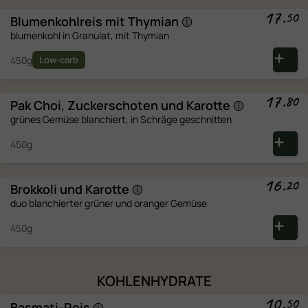
17
.
50
Blumenkohlreis mit
Thymian
blumenkohl in Granulat, mit Thymian
450g
Low-carb
17
.
80
Pak Choi, Zuckerschoten und
Karotte
grünes Gemüse blanchiert, in Schräge geschnitten
450g
16
.
20
Brokkoli und
Karotte
duo blanchierter grüner und oranger Gemüse
450g
KOHLENHYDRATE
10
.
50
Basmati-Reis