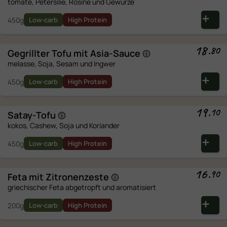
tomate, Petersilie, Rosine und Gewürze
450g
Low-carb
High Protein
18
.
80
Gegrillter Tofu mit
Asia-Sauce
melasse, Soja, Sesam und Ingwer
450g
Low-carb
High Protein
19
.
10
Satay-Tofu
kokos, Cashew, Soja und Koriander
450g
Low-carb
High Protein
16
.
90
Feta mit
Zitronenzeste
griechischer Feta abgetropft und aromatisiert
200g
Low-carb
High Protein