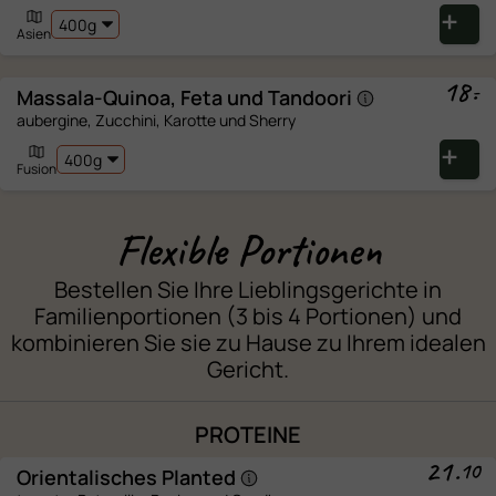
davon
gesättigte
Asien
Fettsäuren
18
.
Kohlenhydrate
-
Massala-Quinoa, Feta und
Tandoori
aubergine, Zucchini, Karotte und Sherry
davon Zucker
Ballaststoffe
Fusion
Eiweiss
Salz
Flexible Portionen
Bestellen Sie Ihre Lieblingsgerichte in
Familienportionen (3 bis 4 Portionen) und
kombinieren Sie sie zu Hause zu Ihrem idealen
Gericht.
PROTEINE
21
.
10
Orientalisches
Planted