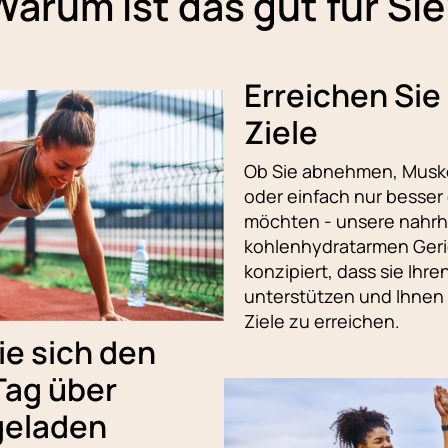
Warum ist das gut für Sie
Erreichen Sie 
Ziele
Ob Sie abnehmen, Musk
oder einfach nur besser
möchten - unsere nahrh
kohlenhydratarmen Geri
konzipiert, dass sie Ihre
unterstützen und Ihnen 
Ziele zu erreichen.
ie sich den
Tag über
geladen