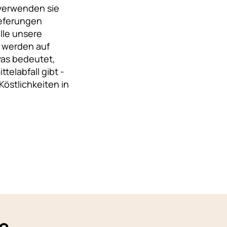
 verwenden sie
ieferungen
lle unsere
d werden auf
was bedeutet,
telabfall gibt -
Köstlichkeiten in