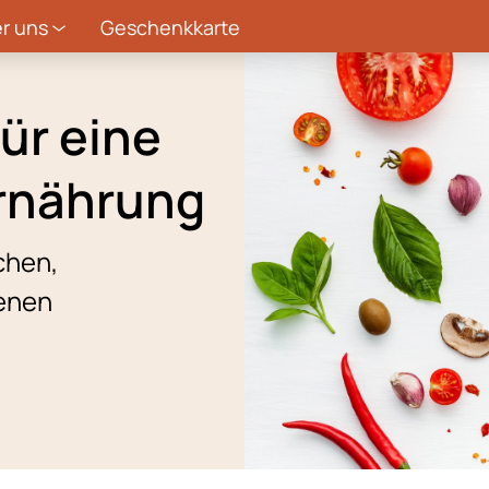
r uns
Geschenkkarte
ür eine
rnährung
schen,
enen