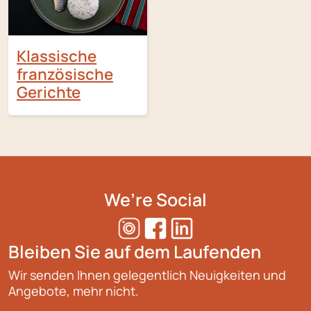
Klassische
französische
Gerichte
We’re Social
Bleiben Sie auf dem Laufenden
Wir senden Ihnen gelegentlich Neuigkeiten und
Angebote, mehr nicht.