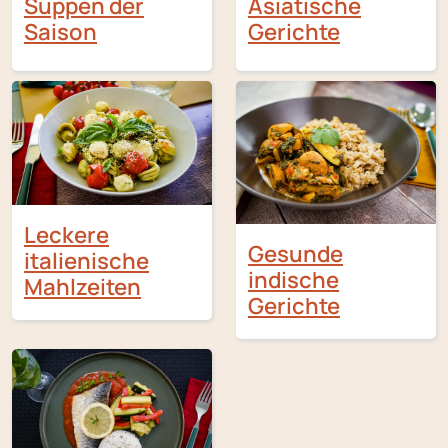
Suppen der
Asiatische
Saison
Gerichte
Leckere
Gesunde
italienische
indische
Mahlzeiten
Gerichte