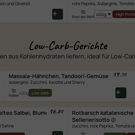
in und Olivenöl
rote Paprika, Aubergine, Tomate
Kohlenhydrate
High Prot
davon Zucker
Rest der Welt
Ballaststoffe
Eiweiss
Low-Carb-Gerichte
Salz
rien aus Kohlenhydraten liefern; ideal für Low-C
19
.
50
Massala-Hähnchen,
Tandoori-Gemüse
aubergine, Zucchini, Karotte und Sherry
400g
Low-carb
Indien
16
.
80
ltes Salbei,
Blumenkohl
Rotbarsch katalanische
Sellerierisotto
d Sahne
zucchini, rote Paprika, Tomate 