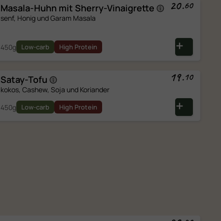
20
.
60
Masala-Huhn mit
Sherry-Vinaigrette
senf, Honig und Garam Masala
450g
Low-carb
High Protein
19
.
10
Satay-Tofu
kokos, Cashew, Soja und Koriander
450g
Low-carb
High Protein