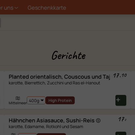
r uns
Geschenkkarte
d, es ist ein Fehler
Bitte laden Sie die Seite neu
Portionen von
bietet:
calories
proteins
fats
carbohydrates
Gerichte
Made in Switzerland
17
.
10
Planted orientalisch, Couscous und
Tajine
karotte, Bierrettich, Zucchini und Ras el-Hanout
ZUBEREITUNG
Kalt geniessen.
High Protein
Mittelmeer
Kühl oder warm geniessen.
bei 800W. Die Folie an einer Ecke der Schale vor dem
17
.
-
Erwärmen öffnen.
Hähnchen Asiasauce,
Sushi-Reis
karotte, Edamame, Rotkohl und Sesam