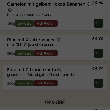
20
.
60
Garnelen mit gelbem
Kokos-Bananen-Curry
limette und Madrocas-Curry
450g
Low-carb
High Protein
20
.
70
Rind mit
Austernsauce
roter Chili, Soja und Koriander
350g
Low-carb
High Protein
16
.
80
Feta mit
Zitronenzeste
griechischer Feta abgetropft und aromatisiert
200g
Low-carb
High Protein
GEMÜSE