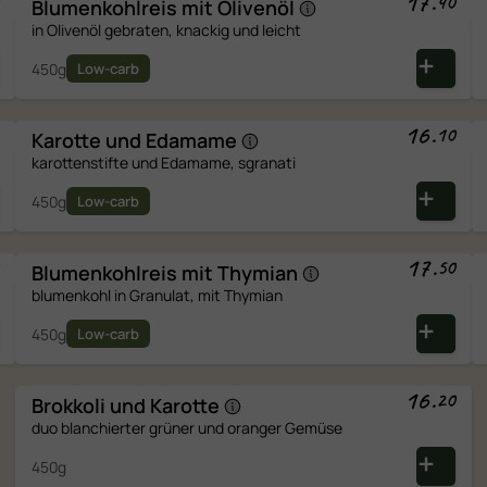
17
.
40
Blumenkohlreis mit
Olivenöl
in Olivenöl gebraten, knackig und leicht
450g
Low-carb
16
.
10
Karotte und
Edamame
karottenstifte und Edamame, sgranati
450g
Low-carb
17
.
50
Blumenkohlreis mit
Thymian
blumenkohl in Granulat, mit Thymian
450g
Low-carb
16
.
20
Brokkoli und
Karotte
duo blanchierter grüner und oranger Gemüse
450g