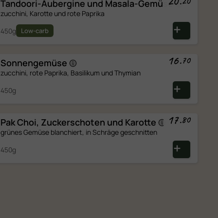
20
.
20
Tandoori-Aubergine und
Masala-Gemüse
zucchini, Karotte und rote Paprika
450g
Low-carb
16
.
70
Sonnengemüse
zucchini, rote Paprika, Basilikum und Thymian
450g
17
.
80
Pak Choi, Zuckerschoten und
Karotte
grünes Gemüse blanchiert, in Schräge geschnitten
450g