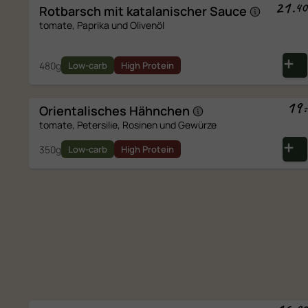
21
.
40
Rotbarsch mit katalanischer
Sauce
tomate, Paprika und Olivenöl
480g
Low-carb
High Protein
19
.
-
Orientalisches
Hähnchen
tomate, Petersilie, Rosinen und Gewürze
350g
Low-carb
High Protein