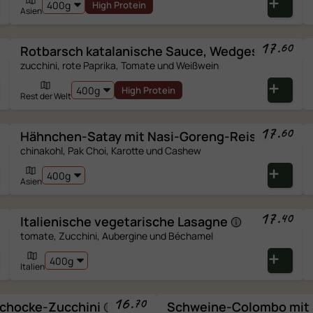
High Protein
Die Folie vor dem Erwärmen vollständig entfernen. Die
Asien
Schale ist ofenfest, aber für beste Ergebnisse auf einen
ofenfesten Teller umfüllen. Gut abdecken (ein zweiter Te
17
.
60
Rotbarsch katalanische Sauce,
Wedges
als Deckel), damit es nicht austrocknet.
zucchini, rote Paprika, Tomate und Weißwein
High Protein
In eine Bratpfanne mit Deckel geben und häufig umrühre
Rest der Welt
17
.
60
Hähnchen-Satay mit
Nasi-Goreng-Reis
Sch
N ZUTATEN
chinakohl, Pak Choi, Karotte und Cashew
†
Soweit es d
Asien
 IHRER UNTERSTÜTZUNG
17
.
40
Italienische vegetarische
Lasagne
100g
Portion
% R
tomate, Zucchini, Aubergine und Béchamel
Energie
Italien
Fett
16
.
davon gesättigte Fettsäuren
70
schocke-Zucchini
Schweine-Colombo mit