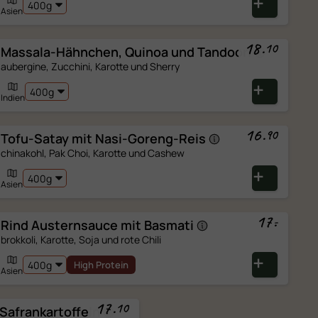
Asien
ller
18
.
10
Massala-Hähnchen, Quinoa und
Tandoori
aubergine, Zucchini, Karotte und Sherry
n.
Indien
16
.
90
Tofu-Satay mit
Nasi-Goreng-Reis
†
†
weiz
· 🌱 Bio
chinakohl, Pak Choi, Karotte und Cashew
er Vorrat erlaubt.
Asien
17
.
-
Rind Austernsauce mit
Basmati
M
brokkoli, Karotte, Soja und rote Chili
High Protein
Asien
17
.
10
Safrankartoffeln