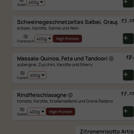
Asien
15
.
50
Schweinegeschnetzeltes Salbei,
Graupen
erbsen, Karotte, Sahne und Wein
High Protein
Frankreich
18
.
-
Massala-Quinoa, Feta und
Tandoori
NUR DIE BESTE
aubergine, Zucchini, Karotte und Sherry
Fusion
ERNÄHRUNG ZU
17
.
70
Rindfleischlasagne
tomate, Karotte, Knollensellerie und Grana Padano
High Protein
Italien
Zitronenrisotto
Arti