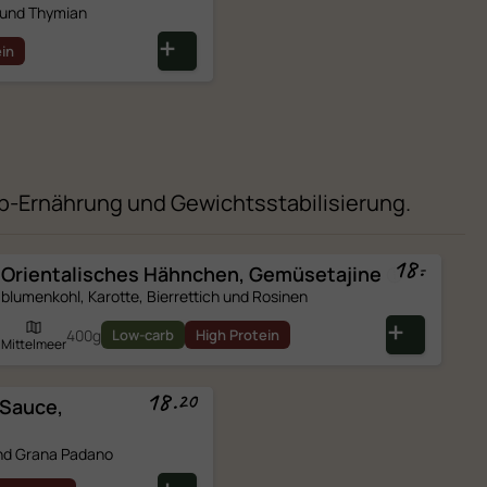
 und Thymian
ein
arb-Ernährung und Gewichtsstabilisierung.
18
.
-
Orientalisches Hähnchen,
Gemüsetajine
blumenkohl, Karotte, Bierrettich und Rosinen
400g
Low-carb
High Protein
Mittelmeer
18
.
20
 Sauce,
und Grana Padano