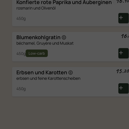
16
.
90
Konfierte rote Paprika und
Auberginen
rosmarin und Olivenöl
450g
16
.
-
Blumenkohlgratin
béchamel, Gruyère und Muskat
450g
Low-carb
15
.
20
Erbsen und
Karotten
erbsen und feine Karottenscheiben
450g