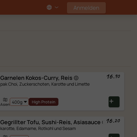
Anmelden
16
.
90
Garnelen Kokos-Curry,
Reis
pak Choi, Zuckerschoten, Karotte und Limette
High Protein
Asien
16
.
20
Gegrillter Tofu, Sushi-Reis,
Asiasauce
karotte, Edamame, Rotkohl und Sesam