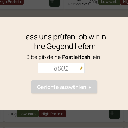
400g
High Protein
Low-carb
Hi
Rest der Welt
Flexible Portionen
ilienportionen (3 bis 4 Portionen) und kombiniere
Lass uns prüfen, ob wir in
ihre Gegend liefern
PROTEINE
Bitte gib deine
Postleitzahl
ein:
21
.
20
Huhn mit
Asia-Sauce
melasse, Soja, Sesam und Ingwer
450g
Low-carb
High Protein
Gerichte auswählen ▸
20
.
80
Satay-Hähnchen
kokos, Cashew, Soja und Koriander
410g
Low-carb
High Protein