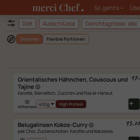
So geht's
Übe
Diät
Ausschlüsse
Gerichtsgrösse:
alle
Es tut uns lei
Gerichte
Flexible Portionen
aufgetreten
17
.
-
Orientalisches Hähnchen, Couscous und
Tajine
PROBLEMLOSE 
karotte, Bierrettich, Zucchini und Ras el-Hanout
High Protein
Mittelmeer
15
.
20
Belugalinsen
Kokos-Curry
pak Choi, Zuckerschoten, Karotte und Kokosreis