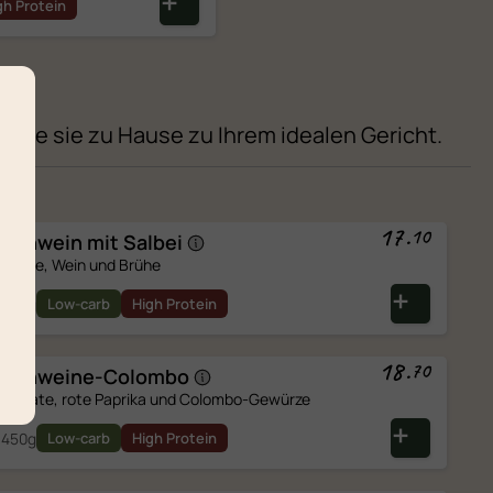
gh Protein
n Sie sie zu Hause zu Ihrem idealen Gericht.
17
.
10
Schwein mit
Salbei
sahne, Wein und Brühe
350g
Low-carb
High Protein
18
.
70
Schweine-Colombo
tomate, rote Paprika und Colombo-Gewürze
450g
Low-carb
High Protein