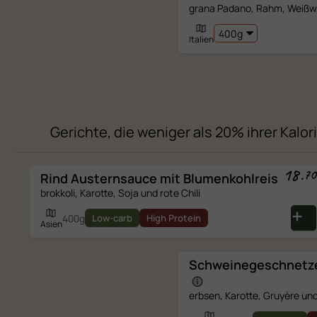
grana Padano, Rahm, Weißwe
Italien
Gerichte, die weniger als 20% ihrer Kalo
18
.
70
Rind Austernsauce mit
Blumenkohlreis
brokkoli, Karotte, Soja und rote Chili
400g
Low-carb
High Protein
Asien
Schweinegeschnetze
erbsen, Karotte, Gruyère un